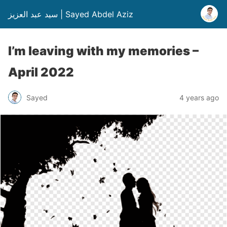
سيد عبد العزيز | Sayed Abdel Aziz
I’m leaving with my memories –
April 2022
Sayed
4 years ago