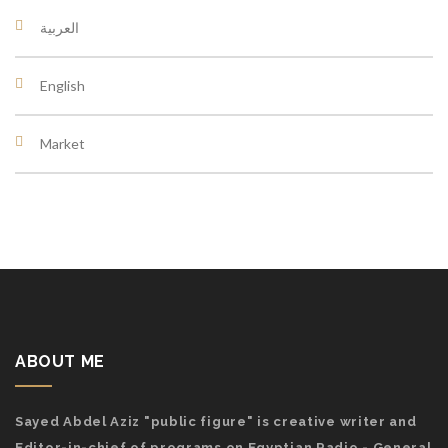
العربية
English
Market
ABOUT ME
Sayed Abdel Aziz "public figure" is creative writer and
Editor-in-chief of programs on Egyptian Radio - General