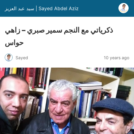
سيد عبد العزيز | Sayed Abdel Aziz
ذكرياتي مع النجم سمير صبري – زاهي
حواس
Sayed
10 years ago