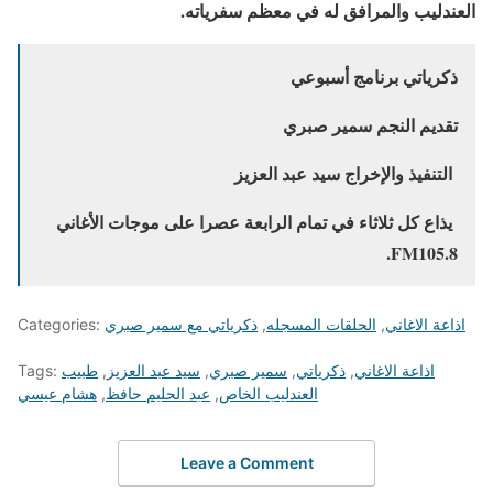
العندليب والمرافق له في معظم سفرياته.
ذكرياتي برنامج أسبوعي
تقديم النجم سمير صبري
التنفيذ والإخراج سيد عبد العزيز
يذاع كل ثلاثاء في تمام الرابعة عصرا على موجات الأغاني
.
FM
105.8
اذاعة الاغاني
,
الحلقات المسجله
,
ذكرياتي مع سمير صبري
Categories:
اذاعة الاغاني
,
ذكرياتي
,
سمير صبري
,
سيد عبد العزيز
,
طبيب
Tags:
العندليب الخاص
,
عبد الحليم حافظ
,
هشام عيسي
Leave a Comment